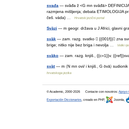
svađa
— svȁđa ž <G mn svȃđā> DEFINICIJA 1.
razmjena mišljenja; debata ETIMOLOGIJA prasl
češ. váda) …
Hrvatski jezični portal
Svȁzi
— m geogr. država u J Africi, glavni
svȁk
— zam. razg. svatko ⃞ {{001f}}∼ zna svo
brige; nitko nije bez briga i nevolja …
Veliki r
svȁko
— zam. razg. knjiš., {{c=1}}v. {{ref}}s
svȁt
— m 〈N mn ovi/ i knjiš., G ōvā〉 sudionik
hrvatskoga jezika
© Academic, 2000-2026
Contacte con nosotros:
Apoyo 
Exportación Diccionarios
, creado en PHP,
Joomla,