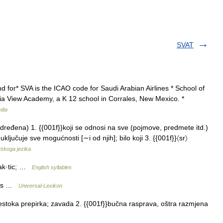
SVAT
d for* SVA is the ICAO code for Saudi Arabian Airlines * School of
ia View Academy, a K 12 school in Corrales, New Mexico. *
dia
određena) 1. {{001f}}koji se odnosi na sve (pojmove, predmete itd.)
uključuje sve mogućnosti [∼i od njih]; bilo koji 3. {{001f}}〈sr〉
atskoga jezika
hak·tic; …
English syllables
l als …
Universal-Lexikon
stoka prepirka; zavada 2. {{001f}}bučna rasprava, oštra razmjena