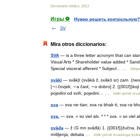
Diccionario
médico
.
2013
.
Игры ⚽
Нужно решить контрольную?
SV
Mira otros diccionarios:
SVA
— is a three letter acronym that can stan
Visual Arts * Shareholder value added * Sand
Special visceral afferent * Subject… …
Wikipe
svȁkī
— svȁk|ī (svȁkā ž, svȁkō sr) zam. (ne
[∼i čovjek; ∼a čast; ∼o dobro] 2. {{001f}}koji 
pojedini od svih, pojedini… …
Veliki rječnik hrv
sva
— sva·ne·tian; sva·ra·bhak·ti; sva·ra·b
sva.
— sva. = so viel als. * * * sva. = so vie
svȁđa
— ž 〈G mn svȃđā〉 1. {{001f}}žučna, že
mišljenja; debata …
Veliki rječnik hrvatskoga jezika