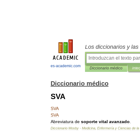
Los diccionarios y la
es-academic.com
Diccionario médico
inte
Diccionario médico
SVA
SVA
SVA
Abreviatura
de
soporte
vital
avanzado
.
Diccionario
Mosby
-
Medicina
,
Enfermería
y
Ciencias
de
la