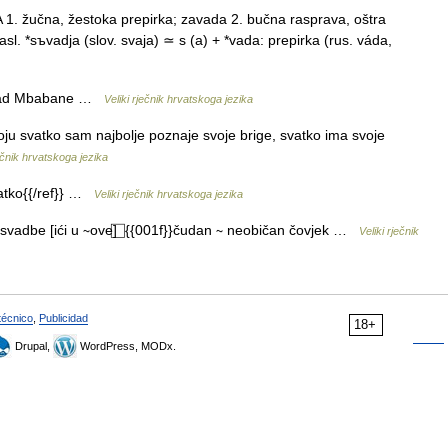
 žučna, žestoka prepirka; zavada 2. bučna rasprava, oštra
. *sъvadja (slov. svaja) ≃ s (a) + *vada: prepirka (rus. váda,
 grad Mbabane …
Veliki rječnik hrvatskoga jezika
ju svatko sam najbolje poznaje svoje brige, svatko ima svoje
ječnik hrvatskoga jezika
vatko{{/ref}} …
Veliki rječnik hrvatskoga jezika
 svadbe [ići u ∼ove] ⃞ {{001f}}čudan ∼ neobičan čovjek …
Veliki rječnik
técnico
,
Publicidad
18+
Drupal,
WordPress, MODx.