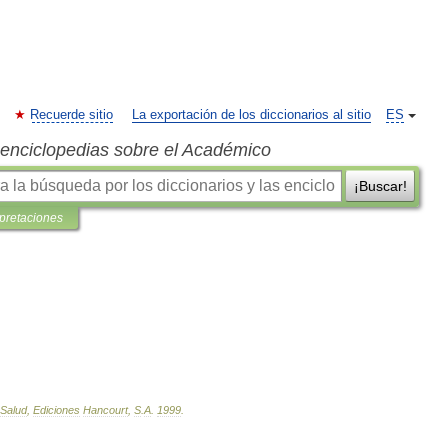
Recuerde sitio
La exportación de los diccionarios al sitio
ES
s enciclopedias sobre el Académico
¡Buscar!
rpretaciones
Salud
,
Ediciones
Hancourt
,
S
.
A
.
1999
.